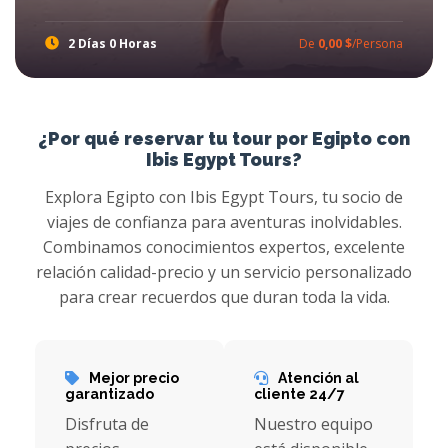
2 Días 0 Horas
De
0,00 $
/Persona
Excursiones a El Cairo y Luxor desde el puerto de Safaga
Toque la magia de los faraones con Ibis Egypt Tours en una de las mejores excursiones en tierra de Safaga, prepárese para increíbles tours a Luxor Desde el puerto de Safaga para experimentar el brillo de los tesoros de los faraones con increíbles recorridos a El Cairo, donde explorará las atracciones más atractivas y más excursiones en tierra de Egipto Tours
¿Por qué reservar tu tour por Egipto con
Ibis Egypt Tours?
Explora Egipto con Ibis Egypt Tours, tu socio de
viajes de confianza para aventuras inolvidables.
Combinamos conocimientos expertos, excelente
relación calidad-precio y un servicio personalizado
para crear recuerdos que duran toda la vida.
Mejor precio
Atención al
garantizado
cliente 24/7
Disfruta de
Nuestro equipo