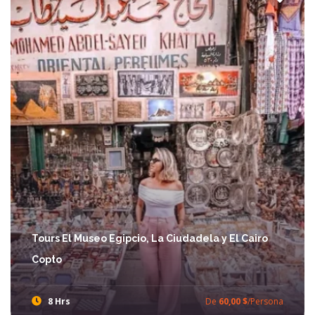
Tours El Museo Egipcio, La Ciudadela y El Cairo
Copto
8 Hrs
De
60,00 $
/Persona