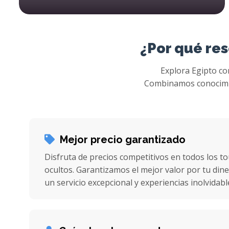
Birqash Camel Market Tours in Cairo
Spend amazing day tours from Cairo to Birqash Camel market with a full time of amusement, visit the biggest camel market in Cairo and know more about the differences of Egyptian, Sudan, and Somalia camels. Ibis Egypt Tours gives you the chance to take memorable photos with camels and you will find more things to do in Cairo.
¿Por qué res
Explora Egipto con
Combinamos conocimien
Mejor precio garantizado
Disfruta de precios competitivos en todos los to
ocultos. Garantizamos el mejor valor por tu di
un servicio excepcional y experiencias inolvidabl