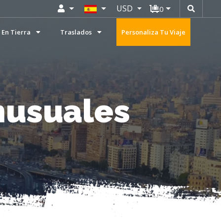
USD
0
 En Tierra
Traslados
Personaliza Tu Viaje
Inusuales