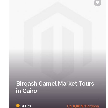
Birqash Camel Market Tours
in Cairo
4 Hrs
De
0,00 $
/Persona