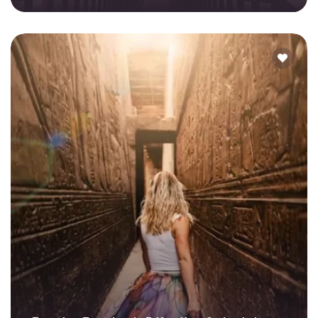
Gastar poco tiempo en Luxor y visitar El banco Este y EL Banco Oeste con las excursiones de los templos en Luxor y EL Valle de Los Reyes con El Templo de La Reina de Hatshepsut. Disfrute tours el banco este y el banco oeste con Ibis Egypt Tours