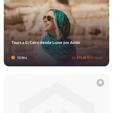
Tours a El Cairo desde Luxor por Avión
12 Hrs
De
375,00 $
/Persona
Disfrutar Tours El Cairo desde Luxor por avión y visitar las pirámides de Guiza, El Museo Egipcio y otras excursiones en El Cairo de Luxor con Ibis Egypt Tours. Viajar a El Cairo de Luxor y ver El Rio Nilo en El Cairo y La Sala privada del rey joven Tut Ankh Amoun.