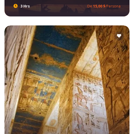
3 Hrs
De
15,00 $
/Persona
Prepárese para increíble Excursión Faluca por el Nilo en Luxor, respira el aire fresco y descubre la magia del río Nilo con Ibis Egypt Tours. Disfruta de una visita a la Isla de Plátano y fascina por la naturaleza impresionante durante su magnífico recorrido del rio Nilo.