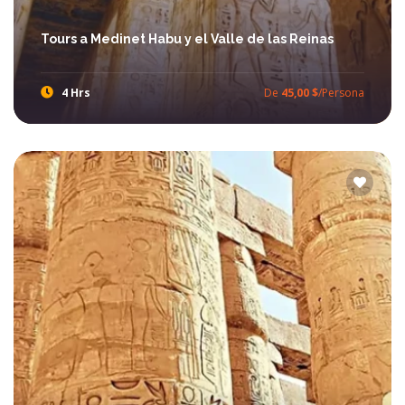
Tours a Medinet Habu y el Valle de las Reinas
4 Hrs
De
45,00 $
/Persona
Ibis Egypt Tours le ofrece Luxor Tours a Medinet Habu y el Valle de las Reinas, descubre los fascinantes lugares Que Ver en Luxor, explora los templos de Habu y pasa inolvidable día en Luxor. Descubre más sobre la cultura antigua de Luxor y la civilización de Egipto con Luxor Turismo a través de increíbles Luxor Tours con Ibis Egypt tours.