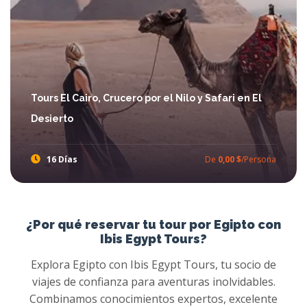
Tours El Cairo, Crucero por el Nilo y Safari en El
Desierto
16 Días
De
0,00 $
/Persona
Tours El Cairo, Crucero por el Nilo y Safari en El Desierto
Viajar a Egipto con otra manera y disfrutar Paquete Tour El Cairo, Crucero Nilo y Safari en Egipto, Ibis Egypt Tours ofrece mejor viajes El Cairo y crucero nilo con la aventura del Safari en los oasis de Egipto con alta calidad y 5* hoteles y crucero nilo.
¿Por qué reservar tu tour por Egipto con
Ibis Egypt Tours?
Explora Egipto con Ibis Egypt Tours, tu socio de
viajes de confianza para aventuras inolvidables.
Combinamos conocimientos expertos, excelente