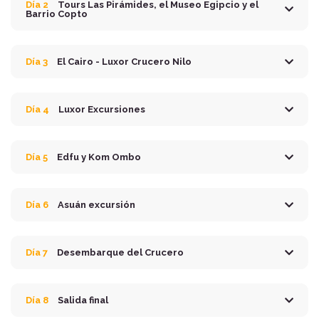
Día 2
Tours Las Pirámides, el Museo Egipcio y el
Barrio Copto
Día 3
El Cairo - Luxor Crucero Nilo
Día 4
Luxor Excursiones
Día 5
Edfu y Kom Ombo
Día 6
Asuán excursión
Día 7
Desembarque del Crucero
Día 8
Salida final