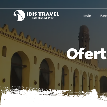
Incio
Paq
Ofert