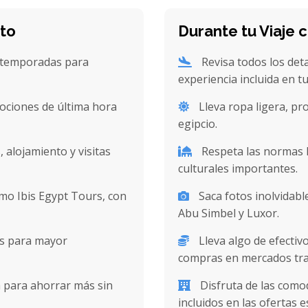
pto
Durante tu Viaje 
y temporadas para
Revisa todos los deta
experiencia incluida en t
ociones de última hora
Lleva ropa ligera, pro
egipcio.
, alojamiento y visitas
Respeta las normas lo
culturales importantes.
mo Ibis Egypt Tours, con
Saca fotos inolvidabl
Abu Simbel y Luxor.
os para mayor
Lleva algo de efecti
compras en mercados tra
 para ahorrar más sin
Disfruta de las comod
incluidos en las ofertas e