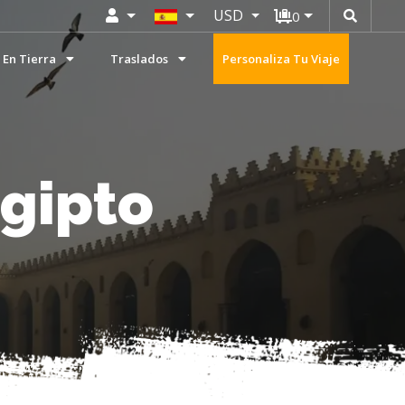
USD
0
 En Tierra
Traslados
Personaliza Tu Viaje
Egipto