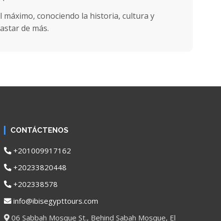
máximo, conociendo la historia, cultura y
gastar de más.
CONTÁCTENOS
+201009917162
+20233820448
+202338578
info@ibisegypttours.com
06 Sabbah Mosque St., Behind Sabah Mosque, El