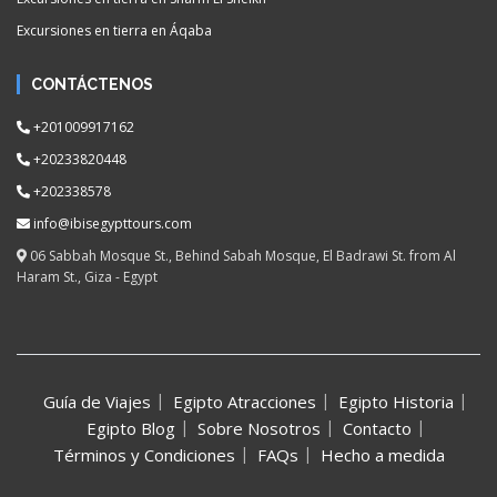
Excursiones en tierra en Áqaba
CONTÁCTENOS
+201009917162
+20233820448
+202338578
info@ibisegypttours.com
06 Sabbah Mosque St., Behind Sabah Mosque, El Badrawi St. from Al
Haram St., Giza - Egypt
Guía de Viajes
Egipto Atracciones
Egipto Historia
Egipto Blog
Sobre Nosotros
Contacto
Términos y Condiciones
FAQs
Hecho a medida