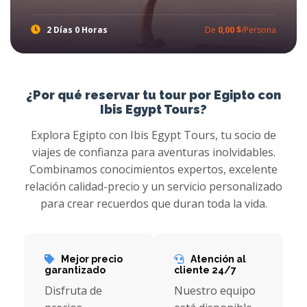
2 Días 0 Horas
De
0,00 $
/Persona
Excursiones a El Cairo y Luxor desde el puerto de Safaga
Toque la magia de los faraones con Ibis Egypt Tours en una de las mejores excursiones en tierra de Safaga, prepárese para increíbles tours a Luxor Desde el puerto de Safaga para experimentar el brillo de los tesoros de los faraones con increíbles recorridos a El Cairo, donde explorará las atracciones más atractivas y más excursiones en tierra de Egipto Tours
¿Por qué reservar tu tour por Egipto con
Ibis Egypt Tours?
Explora Egipto con Ibis Egypt Tours, tu socio de
viajes de confianza para aventuras inolvidables.
Combinamos conocimientos expertos, excelente
relación calidad-precio y un servicio personalizado
para crear recuerdos que duran toda la vida.
Mejor precio
Atención al
garantizado
cliente 24/7
Disfruta de
Nuestro equipo