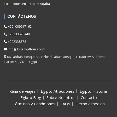
Excursiones en tierra en Áqaba
CONTÁCTENOS
+201009917162
+20233820448
+202338578
info@ibisegypttours.com
06 Sabbah Mosque St., Behind Sabah Mosque, El Badrawi St. from Al
Haram St., Giza - Egypt
Guía de Viajes
Egipto Atracciones
Egipto Historia
Egipto Blog
Sobre Nosotros
Contacto
Términos y Condiciones
FAQs
Hecho a medida