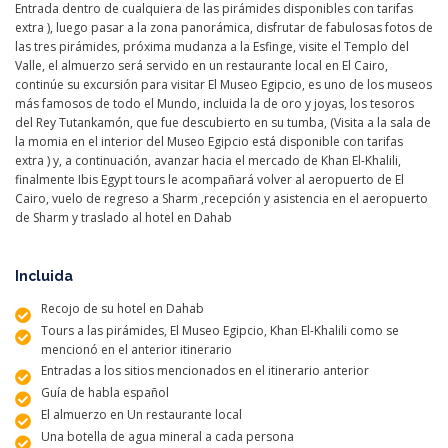
Entrada dentro de cualquiera de las pirámides disponibles con tarifas
extra ), luego pasar a la zona panorámica, disfrutar de fabulosas fotos de
las tres pirámides, próxima mudanza a la Esfinge, visite el Templo del
Valle, el almuerzo será servido en un restaurante local en El Cairo,
continúe su excursión para visitar El Museo Egipcio, es uno de los museos
más famosos de todo el Mundo, incluida la de oro y joyas, los tesoros
del Rey Tutankamón, que fue descubierto en su tumba, (Visita a la sala de
la momia en el interior del Museo Egipcio está disponible con tarifas
extra ) y, a continuación, avanzar hacia el mercado de Khan El-Khalili,
finalmente Ibis Egypt tours le acompañará volver al aeropuerto de El
Cairo, vuelo de regreso a Sharm ,recepción y asistencia en el aeropuerto
de Sharm y traslado al hotel en Dahab
Incluida
Recojo de su hotel en Dahab
Tours a las pirámides, El Museo Egipcio, Khan El-Khalili como se
mencionó en el anterior itinerario
Entradas a los sitios mencionados en el itinerario anterior
Guía de habla español
El almuerzo en Un restaurante local
Una botella de agua mineral a cada persona