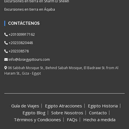
Excursiones en tierra en Sharm El Sheikh
Excursiones en tierra en Áqaba
CONTÁCTENOS
+201009917162
+20233820448
+202338578
info@ibisegypttours.com
06 Sabbah Mosque St., Behind Sabah Mosque, El Badrawi St. from Al
Haram St., Giza - Egypt
Guía de Viajes
Egipto Atracciones
Egipto Historia
Egipto Blog
Sobre Nosotros
Contacto
Términos y Condiciones
FAQs
Hecho a medida