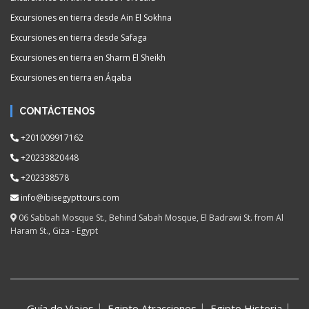
Excursiones en tierra desde Ain El Sokhna
Excursiones en tierra desde Safaga
Excursiones en tierra en Sharm El Sheikh
Excursiones en tierra en Áqaba
CONTÁCTENOS
+201009917162
+20233820448
+202338578
info@ibisegypttours.com
06 Sabbah Mosque St., Behind Sabah Mosque, El Badrawi St. from Al
Haram St., Giza - Egypt
Guía de Viajes
Egipto Atracciones
Egipto Historia