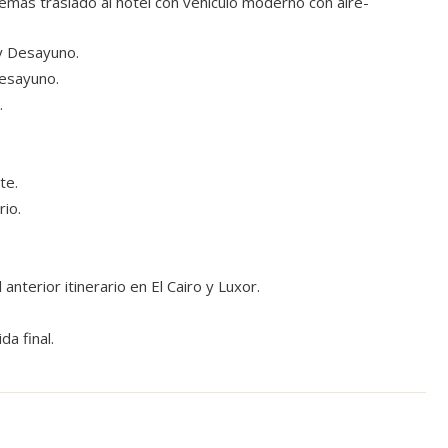
demás traslado al hotel con vehículo moderno con aire-
 y Desayuno.
Desayuno.
.
te.
rio.
nterior itinerario en El Cairo y Luxor.
da final.