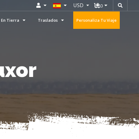
USD
0
 En Tierra
Traslados
Personaliza Tu Viaje
uxor