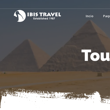
Incio
Paq
Tou