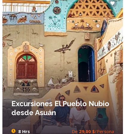
Excursiones El Pueblo Nubio
desde Asuán
8 Hrs
De
29,00 $
/Persona