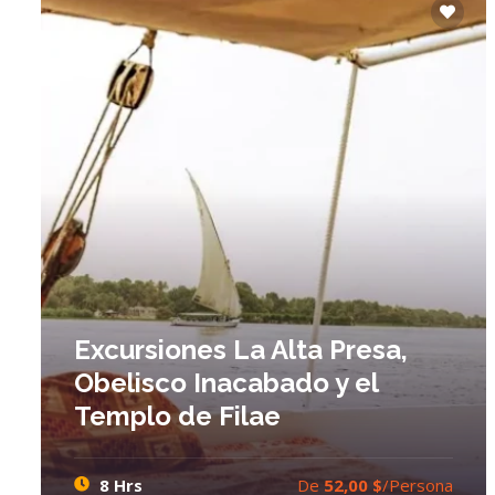
Excursiones La Alta Presa,
Obelisco Inacabado y el
Templo de Filae
8 Hrs
De
52,00 $
/Persona