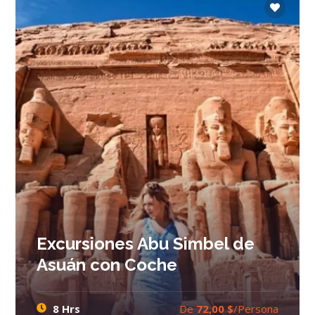
Excursiones Abu Simbel de
Asuán con Coche
8 Hrs
De
72,00 $
/Persona