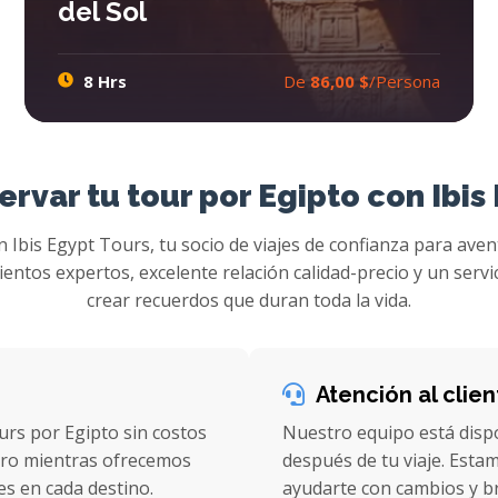
del Sol
8 Hrs
De
86,00 $
/Persona
Abu Simbel Tour El Festival del Sol
Disfruta del mejor Abu Simbel Tour el festival del sol con Ibis Egypt Tours y explora la combinación entre dos festivales durante su tour en Abu Simbel. Celebra del Festival del Sol en el Templo de Abu Simbel con danza nubia y otros espectáculos de Nubia durante su Excursion Abu Simbel desde Aswan.
ervar tu tour por Egipto con Ibis
 Ibis Egypt Tours, tu socio de viajes de confianza para aven
tos expertos, excelente relación calidad-precio y un servi
crear recuerdos que duran toda la vida.
Atención al clie
urs por Egipto sin costos
Nuestro equipo está disp
nero mientras ofrecemos
después de tu viaje. Esta
es en cada destino.
ayudarte con cambios y br