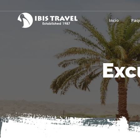
Incio
Paq
Exc