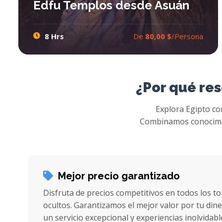
Edfu Templos desde Asuán
8 Hrs
De
80,00 $
/Persona
Excursiones Kom Ombo y Edfu Templos desde Asuán
Si usted en Asuán y quiere Excursiones los templos de Kom Ombo y Edfu desde Asuán. Ibis Egypt Tours ofrece mejor excursiones de Asuán al templo de Kom Ombo y el templo de Edfu y saber más sobre la historia antigua del los faraones
¿Por qué res
Explora Egipto con
Combinamos conocimien
Mejor precio garantizado
Disfruta de precios competitivos en todos los to
ocultos. Garantizamos el mejor valor por tu di
un servicio excepcional y experiencias inolvidabl