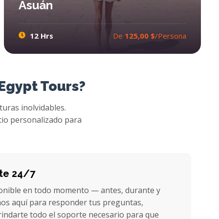
Asuán
12 Hrs
De
125,00 $
/Persona
Luxor Excursiones desde Asuán
Disfrutar Luxor Tours desde Asuán y Excursiones los lugares de interés en Luxor como son. El templo del Karnak, El valle de los reyes y El Templo de Hatshepsut. Las Excursiones a Luxor de Asuán dura todos los días con alta calidad y mejor servicios de Ibis Egypt Tours
 Egypt Tours?
turas inolvidables.
cio personalizado para
nte 24/7
onible en todo momento — antes, durante y
mos aquí para responder tus preguntas,
indarte todo el soporte necesario para que