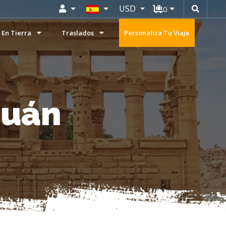
USD
0
 En Tierra
Traslados
Personaliza Tu Viaje
suán